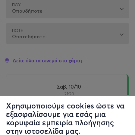
ΠΟΎ
ΠΌΤΕ
Δείτε όλα τα σινεμά στο χάρτη
Σαβ, 10/10
21:30
Χρησιμοποιούμε cookies ώστε να
εξασφαλίσουμε για εσάς μια
Θερινός Κινηματογράφος Απόλλων -
κορυφαία εμπειρία πλοήγησης
Θεσσαλονίκη
στην ιστοσελίδα μας.
Σαρανταπόρου 4