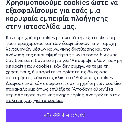
Χρησιμοποιούμε cookies ώστε να
εξασφαλίσουμε για εσάς μια
Έναρξη προπώλησης:
κορυφαία εμπειρία πλοήγησης
Κυρ 9/8 12:00
στην ιστοσελίδα μας.
Κάνουμε χρήση cookies με σκοπό την εξατομίκευση
του περιεχομένου και των διαφημίσεων, την παροχή
Πεμ 13/8
λειτουργιών μέσων κοινωνικής δικτύωσης και την
ανάλυση της επισκεψιμότητας των ιστοσελίδων μας.
21:00
Σας δίνεται η δυνατότητα για "Απόρριψη όλων" των μη
απαραίτητων cookies, εάν δεν συμφωνείτε με τη
χρήση τους, ή μπορείτε να ορίσετε τις δικές σας
προτιμήσεις, κάνοντας κλικ στο "Ρυθμίσεις cookies".
Ο Ψαρομουρμούρας - The Pout Pout Fish
Διαφορετικά, εάν συμφωνείτε με τη χρήση των cookies,
Βύρωνος 78, Κερατσίνι 18755
παρακαλούμε όπως επιλέξετε "Αποδοχή όλων".Για
Cine Martha Karagianni
περισσότερες σχετικές πληροφορίες, ανατρέξτε στην
πολιτική μας για τα cookies
.
ΑΠΟΡΡΙΨΗ ΟΛΩΝ
Έναρξη προπώλησης:
Κυρ 9/8 12:00