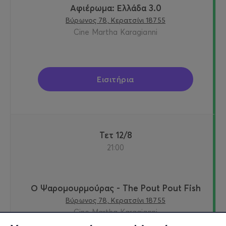
Αφιέρωμα: Ελλάδα 3.0
Βύρωνος 78, Κερατσίνι 18755
Cine Martha Karagianni
Εισιτήρια
Τετ 12/8
21:00
Ο Ψαρομουρμούρας - The Pout Pout Fish
Βύρωνος 78, Κερατσίνι 18755
Cine Martha Karagianni