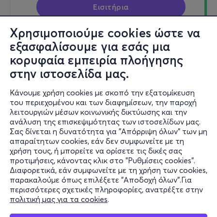
Εισιτήρια
Χρησιμοποιούμε cookies ώστε να
εξασφαλίσουμε για εσάς μια
κορυφαία εμπειρία πλοήγησης
Τετ 12/8
στην ιστοσελίδα μας.
22:50
Κάνουμε χρήση cookies με σκοπό την εξατομίκευση
του περιεχομένου και των διαφημίσεων, την παροχή
ΑΥΤΟ ΠΟΥ ΞΕΡΟΥΝ ΟΙ ΓΥΝΑΙΚΕΣ (GOOD VIBES
λειτουργιών μέσων κοινωνικής δικτύωσης και την
ONLY)
ανάλυση της επισκεψιμότητας των ιστοσελίδων μας.
Σας δίνεται η δυνατότητα για "Απόρριψη όλων" των μη
Δουκίσσης Πλακεντίας 87, Χαλάνδρι 152 34
απαραίτητων cookies, εάν δεν συμφωνείτε με τη
Σινέ Μαργαρίτα (Θερινός κινηματογράφος)
χρήση τους, ή μπορείτε να ορίσετε τις δικές σας
προτιμήσεις, κάνοντας κλικ στο "Ρυθμίσεις cookies".
Διαφορετικά, εάν συμφωνείτε με τη χρήση των cookies,
παρακαλούμε όπως επιλέξετε "Αποδοχή όλων".Για
7€
περισσότερες σχετικές πληροφορίες, ανατρέξτε στην
πολιτική μας για τα cookies
.