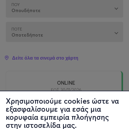
ΠΟΎ
ΠΌΤΕ
Δείτε όλα τα σινεμά στο χάρτη
ONLINE
ΕΩΣ 30/11/2026
Χρησιμοποιούμε cookies ώστε να
εξασφαλίσουμε για εσάς μια
Streaming - Online - Online
κορυφαία εμπειρία πλοήγησης
Online
στην ιστοσελίδα μας.
ΤΟ ΝΗΣΙ ΤΟΥ ΜΠΕΡΓΚΜΑΝ (ONLINE)