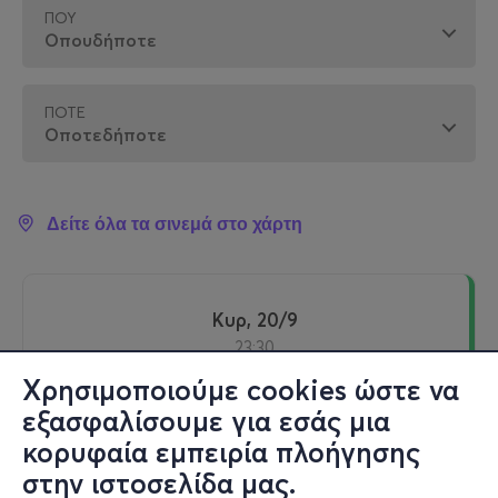
ΠΟΎ
ΠΌΤΕ
Δείτε όλα τα σινεμά στο χάρτη
Κυρ, 20/9
23:30
Χρησιμοποιούμε cookies ώστε να
εξασφαλίσουμε για εσάς μια
Streaming - Online - Online
κορυφαία εμπειρία πλοήγησης
Online
στην ιστοσελίδα μας.
ΞΕΚΙΝΗΜΑΤΑ (online)