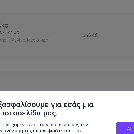
ΝΚΟ
λη 163 45
από
4€
λης - Μελίνα Μερκούρη -
ξασφαλίσουμε για εσάς μια
 ιστοσελίδα μας.
περιεχομένου και των διαφημίσεων, την
ΑΠ
ην ανάλυση της επισκεψιμότητας των