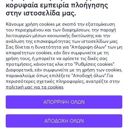
κορυφαία εμπειρία πλοήγησης
Τετ, 12/8
στην ιστοσελίδα μας.
22:30
Κάνουμε χρήση cookies με σκοπό την εξατομίκευση
του περιεχομένου και των διαφημίσεων, την παροχή
λειτουργιών μέσων κοινωνικής δικτύωσης και την
ΤΟ ΔΕΙΠΝΟ ΤΟΥ ΦΡΑΝΚΟ @ ΣΤΕΛΛΑ
ανάλυση της επισκεψιμότητας των ιστοσελίδων μας.
Σας δίνεται η δυνατότητα για "Απόρριψη όλων" των μη
Τενέδου 34, 113 61
απαραίτητων cookies, εάν δεν συμφωνείτε με τη
Cinema Stella (Open Air) - Αθήνα, Αττική
χρήση τους, ή μπορείτε να ορίσετε τις δικές σας
προτιμήσεις, κάνοντας κλικ στο "Ρυθμίσεις cookies".
Διαφορετικά, εάν συμφωνείτε με τη χρήση των cookies,
παρακαλούμε όπως επιλέξετε "Αποδοχή όλων".Για
6€
περισσότερες σχετικές πληροφορίες, ανατρέξτε στην
πολιτική μας για τα cookies
.
ΑΠΟΡΡΙΨΗ ΟΛΩΝ
Εισιτήρια
ΑΠΟΔΟΧΗ ΟΛΩΝ