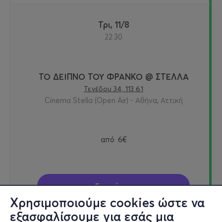
Τρι, 11/8
22:30
ΤΟ ΔΕΙΠΝΟ ΤΟΥ ΦΡΑΝΚΟ @ ΣΤΕΛΛΑ
Τενέδου 34, 113 61
Cinema Stella (Open Air) - Αθήνα, Αττική
από
6€
Εισιτήρια
Χρησιμοποιούμε cookies ώστε να
εξασφαλίσουμε για εσάς μια