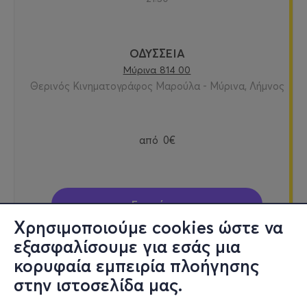
ΟΔΥΣΣΕΙΑ
Μύρινα 814 00
Θερινός Κινηματογράφος Μαρούλα - Μύρινα, Λήμνος
από
0€
Εισιτήρια
Χρησιμοποιούμε cookies ώστε να
εξασφαλίσουμε για εσάς μια
κορυφαία εμπειρία πλοήγησης
Κυρ, 9/8
στην ιστοσελίδα μας.
21:30