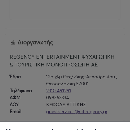
Διοργανωτής
REGENCY ENTERTAINMENT ΨΥΧΑΓΩΓΙΚΗ
& ΤΟΥΡΙΣΤΙΚΗ ΜΟΝΟΠΡΟΣΩΠΗ ΑΕ
Έδρα
12o χλμ Θες/νίκης-Αεροδρομίου ,
Θεσσαλονικη 57001
Τηλέφωνο
2310 491291
ΑΦΜ
099363334
ΔΟΥ
ΚΕΦΟΔΕ ΑΤΤΙΚΗΣ
Email
guestservices@rct.regency.gr