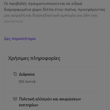
Οι προβολές πραγματοποιούνται σε ειδικά
διαμορφωμένο χώρο δίπλα στην πισίνα, προσφέροντας
μια ασφαλή και διασκεδαστική εμπειρία για όλη την
οικογένεια.
Πρόγραμμα Προβολών
Δες περισσότερα
Ώρα έναρξης: 21:00
Τρίτη 23 Ιουνίου | Τομ & Τζέρι: Η Απαγορευμένη
Χρήσιμες πληροφορίες
Πυξίδα
Τρίτη 21 Ιουλίου | Στρουμφάκια
Τρίτη 01 Σεπτεμβρίου | Puss in Boots: The Last
Wish
Διάρκεια
120 λεπτά
Εκτός από την απόλαυση των ταινιών, οι επισκέπτες
θα έχουν την ευκαιρία να απολαύσουν πιάτα από το
βραβευμένο εστιατόριο του ξενοδοχείου, σε ένα
Πολιτική αλλαγών και ακυρώσεων
ειδυλλιακό περιβάλλον δίπλα στην πισίνα.
εισιτηρίων