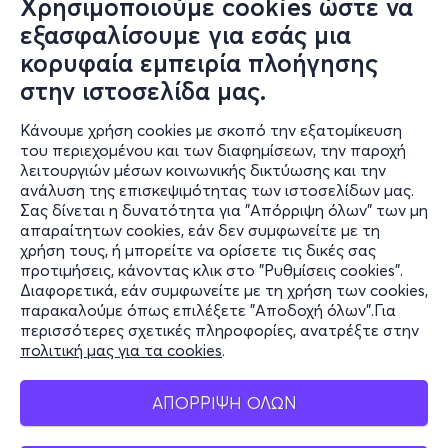
Χρησιμοποιούμε cookies ώστε να
εξασφαλίσουμε για εσάς μια
Τρι, 1/9
κορυφαία εμπειρία πλοήγησης
21:00
στην ιστοσελίδα μας.
Κάνουμε χρήση cookies με σκοπό την εξατομίκευση
του περιεχομένου και των διαφημίσεων, την παροχή
Kids Cinema| Puss in Boots: The Last Wish '22
λειτουργιών μέσων κοινωνικής δικτύωσης και την
Hyatt Regency Thessaloniki 13ο χλμ Θεσσαλονίκης-
ανάλυση της επισκεψιμότητας των ιστοσελίδων μας.
Περαίας, 57001, Θεσσαλονίκη
Σας δίνεται η δυνατότητα για "Απόρριψη όλων" των μη
Hyatt Regency Thessaloniki - Oceana Pool Bar -
απαραίτητων cookies, εάν δεν συμφωνείτε με τη
Περαία, Θεσσαλονίκη
χρήση τους, ή μπορείτε να ορίσετε τις δικές σας
προτιμήσεις, κάνοντας κλικ στο "Ρυθμίσεις cookies".
Διαφορετικά, εάν συμφωνείτε με τη χρήση των cookies,
παρακαλούμε όπως επιλέξετε "Αποδοχή όλων".Για
15€
περισσότερες σχετικές πληροφορίες, ανατρέξτε στην
πολιτική μας για τα cookies
.
ΑΠΟΡΡΙΨΗ ΟΛΩΝ
Εισιτήρια