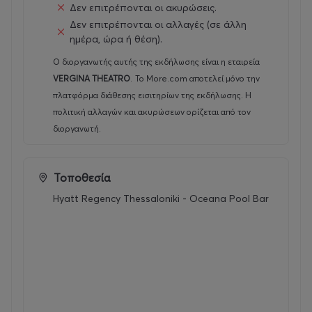
Δεν επιτρέπονται οι ακυρώσεις.
Δεν επιτρέπονται οι αλλαγές (σε άλλη
Το ειδικά διαμορφωμένο μενού που μπορεί κάποιος να
ημέρα, ώρα ή θέση).
απολαύσει κατά τη διάρκεια της προβολής
περιλαμβάνει:
Ο διοργανωτής αυτής της εκδήλωσης είναι η εταιρεία
VERGINA THEATRO
.
Το More.com αποτελεί μόνο την
πλατφόρμα διάθεσης εισιτηρίων της εκδήλωσης. Η
πολιτική αλλαγών και ακυρώσεων ορίζεται από τον
διοργανωτή.
Τοποθεσία
Hyatt Regency Thessaloniki - Oceana Pool Bar