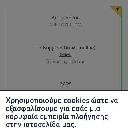
δείτε online
ΑΡΙΣΤΟΥΡΓΗΜΑ
Το Βαμμένο Πουλί (online)
Online
Streaming - Online
2,40€
Χρησιμοποιούμε cookies ώστε να
εξασφαλίσουμε για εσάς μια
Δείτε online
κορυφαία εμπειρία πλοήγησης
στην ιστοσελίδα μας.
Εισιτήρια