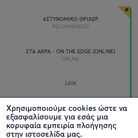
ΑΣΤΥΝΟΜΙΚΟ ΘΡΙΛΕΡ
RECOMMENDED
ΣΤΑ ΑΚΡΑ - ON THE EDGE (ONLINE)
ONLINE
2,40€
Χρησιμοποιούμε cookies ώστε να
Δείτε online
εξασφαλίσουμε για εσάς μια
κορυφαία εμπειρία πλοήγησης
Εισιτήρια
στην ιστοσελίδα μας.