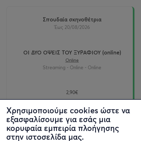
σπουδαία σκηνοθέτρια
έως 20/08/2026
ΟΙ ΔΥΟ ΟΨΕΙΣ ΤΟΥ ΞΥΡΑΦΙΟΥ (online)
Online
Streaming - Online - Online
2,90€
Χρησιμοποιούμε cookies ώστε να
εξασφαλίσουμε για εσάς μια
Εισιτήρια
κορυφαία εμπειρία πλοήγησης
στην ιστοσελίδα μας.