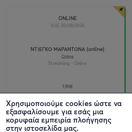
ONLINE
ΕΩΣ 20/08/2026
ΝΤΙΕΓΚΟ ΜΑΡΑΝΤΟΝΑ (online)
Online
Streaming - Online
1,90€
Χρησιμοποιούμε cookies ώστε να
εξασφαλίσουμε για εσάς μια
Δείτε online
κορυφαία εμπειρία πλοήγησης
στην ιστοσελίδα μας.
Εισιτήρια