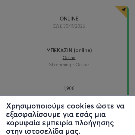
ONLINE
ΕΩΣ 30/11/2026
ΜΠΕΚΑΣΙΝ (online)
Online
Streaming - Online
1,90€
Χρησιμοποιούμε cookies ώστε να
εξασφαλίσουμε για εσάς μια
Δείτε online
κορυφαία εμπειρία πλοήγησης
στην ιστοσελίδα μας.
Εισιτήρια