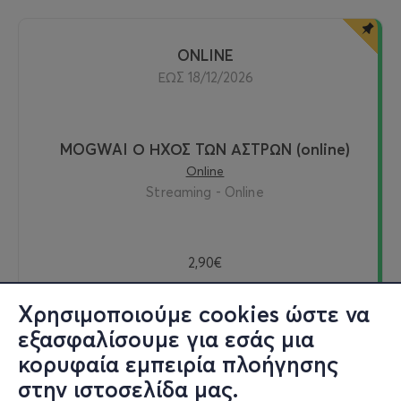
ONLINE
ΕΩΣ 18/12/2026
MOGWAI Ο ΗΧΟΣ ΤΩΝ ΑΣΤΡΩΝ (online)
Online
Streaming - Online
2,90€
Χρησιμοποιούμε cookies ώστε να
εξασφαλίσουμε για εσάς μια
Δείτε online
κορυφαία εμπειρία πλοήγησης
στην ιστοσελίδα μας.
Εισιτήρια