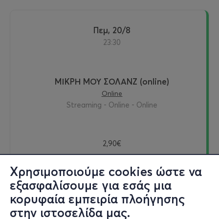
Πεμ, 20/8
23:30
ΜΙΚΡΗ ΜΟΥ ΣΟΛΑΝΖ (online)
Online
Streaming - Online - Online
2,90€
Χρησιμοποιούμε cookies ώστε να
εξασφαλίσουμε για εσάς μια
Εισιτήρια
κορυφαία εμπειρία πλοήγησης
στην ιστοσελίδα μας.