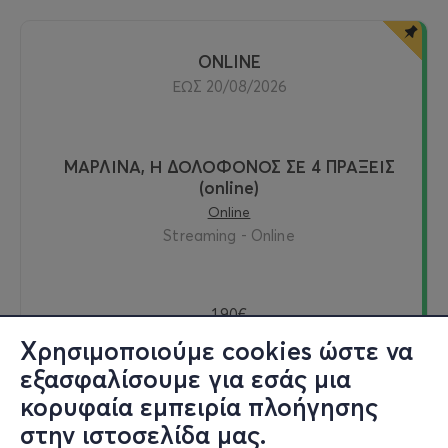
ONLINE
ΕΩΣ 20/08/2026
ΜΑΡΛΙΝΑ, Η ΔΟΛΟΦΟΝΟΣ ΣΕ 4 ΠΡΑΞΕΙΣ
(online)
Online
Streaming - Online
1,90€
Χρησιμοποιούμε cookies ώστε να
εξασφαλίσουμε για εσάς μια
κορυφαία εμπειρία πλοήγησης
Δείτε online
στην ιστοσελίδα μας.