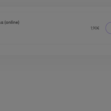
α (online)
1,90€