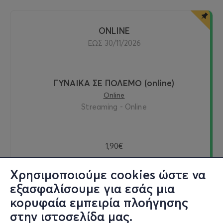
ONLINE
ΕΩΣ 30/11/2026
ΓΥΝΑΙΚΑ ΣΕ ΠΟΛΕΜΟ (online)
Online
Streaming - Online
1,90€
Χρησιμοποιούμε cookies ώστε να
εξασφαλίσουμε για εσάς μια
Δείτε online
κορυφαία εμπειρία πλοήγησης
στην ιστοσελίδα μας.
Εισιτήρια