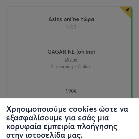
δείτε online τώρα
17:00
GAGARINE (online)
Online
Streaming - Online
1,90€
Χρησιμοποιούμε cookies ώστε να
εξασφαλίσουμε για εσάς μια
Δείτε online
κορυφαία εμπειρία πλοήγησης
στην ιστοσελίδα μας.
Εισιτήρια