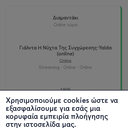
διαμαντάκι
online τώρα
Γιάλντα Η Νύχτα Της Συγχώρεσης-Yalda
(online)
Online
Streaming - Online - Online
1,90€
Χρησιμοποιούμε cookies ώστε να
εξασφαλίσουμε για εσάς μια
κορυφαία εμπειρία πλοήγησης
Εισιτήρια
στην ιστοσελίδα μας.