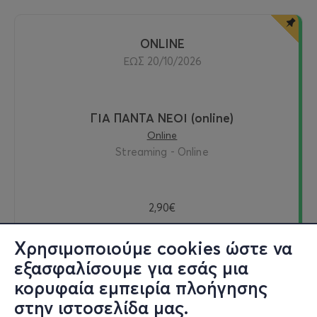
ONLINE
ΕΩΣ 20/10/2026
ΓΙΑ ΠΑΝΤΑ ΝΕΟΙ (online)
Online
Streaming - Online
2,90€
Χρησιμοποιούμε cookies ώστε να
εξασφαλίσουμε για εσάς μια
Δείτε online
κορυφαία εμπειρία πλοήγησης
στην ιστοσελίδα μας.
Εισιτήρια