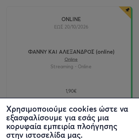
ONLINE
ΕΩΣ 20/10/2026
ΦΑΝΝΥ ΚΑΙ ΑΛΕΞΑΝΔΡΟΣ (online)
Online
Streaming - Online
1,90€
Χρησιμοποιούμε cookies ώστε να
εξασφαλίσουμε για εσάς μια
Δείτε online
κορυφαία εμπειρία πλοήγησης
στην ιστοσελίδα μας.
Εισιτήρια