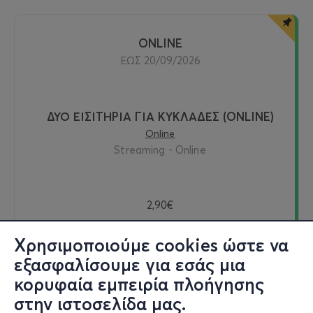
ONLINE
ΕΩΣ 20/09/2026
ΔΥΟ ΕΙΣΙΤΗΡΙΑ ΓΙΑ ΚΥΚΛΑΔΕΣ (ONLINE)
Online
Streaming - Online
2,90€
Χρησιμοποιούμε cookies ώστε να
εξασφαλίσουμε για εσάς μια
Δείτε online
κορυφαία εμπειρία πλοήγησης
στην ιστοσελίδα μας.
Εισιτήρια