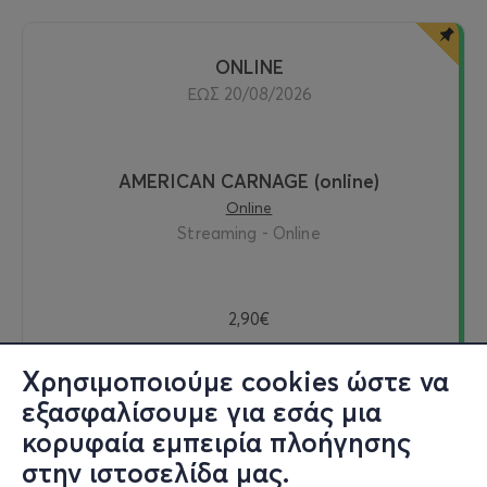
ONLINE
ΕΩΣ 20/08/2026
AMERICAN CARNAGE (online)
Online
Streaming - Online
2,90€
Χρησιμοποιούμε cookies ώστε να
εξασφαλίσουμε για εσάς μια
Δείτε online
κορυφαία εμπειρία πλοήγησης
στην ιστοσελίδα μας.
Εισιτήρια