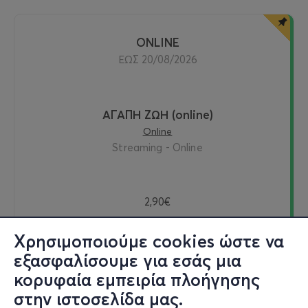
ONLINE
ΕΩΣ 20/08/2026
ΑΓΑΠΗ ΖΩΗ (online)
Online
Streaming - Online
2,90€
Χρησιμοποιούμε cookies ώστε να
εξασφαλίσουμε για εσάς μια
Δείτε online
κορυφαία εμπειρία πλοήγησης
στην ιστοσελίδα μας.
Εισιτήρια