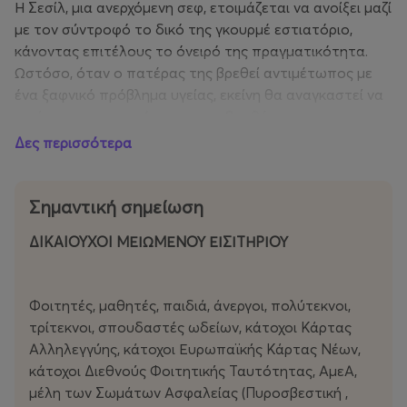
Η Σεσίλ, μια ανερχόμενη σεφ, ετοιμάζεται να ανοίξει μαζί
με τον σύντροφό το δικό της γκουρμέ εστιατόριο,
κάνοντας επιτέλους το όνειρό της πραγματικότητα.
Ωστόσο, όταν ο πατέρας της βρεθεί αντιμέτωπος με
ένα ξαφνικό πρόβλημα υγείας, εκείνη θα αναγκαστεί να
γυρίσει στο πατρικό της για να βοηθήσει στην
παραδοσιακή ταβέρνα της οικογένειας. Επιστρέφοντας
Δες περισσότερα
στην επαρχία και τις γεύσεις της, μακριά από την
αγχωτική ζωή του Παρισιού, συναντά τυχαία τον
εφηβικό της έρωτα και, καθώς οι αναμνήσεις την
Σημαντική σημείωση
πλημμυρίζουν, αρχίζει να αμφισβητεί τις αποφάσεις της.
ΔIKAIOYXOI ΜΕΙΩΜΕΝΟΥ ΕΙΣΙΤΗΡΙΟΥ
- Ταινία έναρξης στο περσινό Φεστιβάλ των Καννών
- 4 υποψηφιότητες στα Βραβεία Σεζάρ
Φοιτητές, μαθητές, παιδιά, άνεργοι, πολύτεκνοι,
τρίτεκνοι, σπουδαστές ωδείων, κάτοχοι Κάρτας
Αλληλεγγύης, κάτοχοι Ευρωπαϊκής Κάρτας Νέων,
κάτοχοι Διεθνούς Φοιτητικής Ταυτότητας, ΑμεΑ,
μέλη των Σωμάτων Ασφαλείας (Πυροσβεστική ,