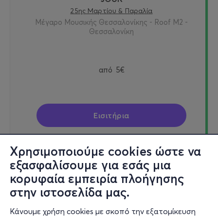
25ης Μαρτίου & Παραλία
Μέγαρο Μουσικής Θεσσαλονίκης - Roof M2 -
Θεσσαλονίκη
από
5€
Εισιτήρια
Χρησιμοποιούμε cookies ώστε να
εξασφαλίσουμε για εσάς μια
Τετ, 9/9
κορυφαία εμπειρία πλοήγησης
21:00
στην ιστοσελίδα μας.
Κάνουμε χρήση cookies με σκοπό την εξατομίκευση