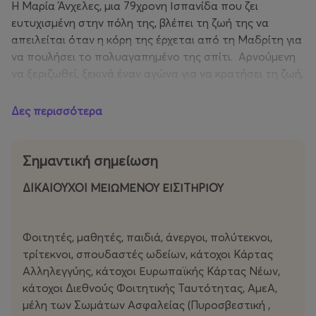
H Μαρία Άνχελες, μια 79χρονη Ισπανίδα που ζει
ευτυχισμένη στην πόλη της, βλέπει τη ζωή της να
απειλείται όταν η κόρη της έρχεται από τη Μαδρίτη για
να πουλήσει το πολυαγαπημένο της σπίτι. Αρνούμενη
να ξεριζωθεί, ξεκινά έναν αγώνα για να κρατήσει τη ζωή,
τις αναμνήσεις και την αξιοπρέπειά της,
ανακαλύπτοντας απροσδόκητα ξανά τον έρωτα και
Δες περισσότερα
την επιθυμία.
- Βραβείο Κοινού στο τμήμα Venice Spotlight του 82ου
Σημαντική σημείωση
Φεστιβάλ Βενετίας
ΔIKAIOYXOI ΜΕΙΩΜΕΝΟΥ ΕΙΣΙΤΗΡΙΟΥ
Φοιτητές, μαθητές, παιδιά, άνεργοι, πολύτεκνοι,
τρίτεκνοι, σπουδαστές ωδείων, κάτοχοι Κάρτας
Αλληλεγγύης, κάτοχοι Ευρωπαϊκής Κάρτας Νέων,
κάτοχοι Διεθνούς Φοιτητικής Ταυτότητας, ΑμεΑ,
μέλη των Σωμάτων Ασφαλείας (Πυροσβεστική ,