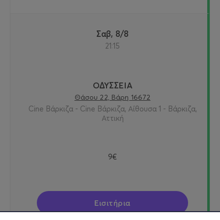
Σαβ, 8/8
21:15
ΟΔΥΣΣΕΙΑ
Θάσου 22, Βάρη 16672
Cine Βάρκιζα - Cine Βάρκιζα, Αίθουσα 1 - Βάρκιζα,
Αττική
9€
Εισιτήρια