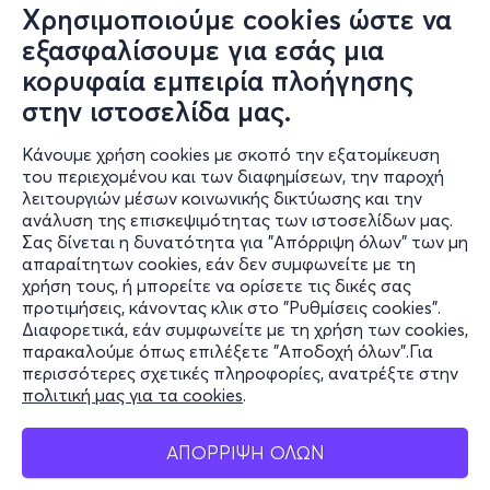
Χρησιμοποιούμε cookies ώστε να
εξασφαλίσουμε για εσάς μια
κορυφαία εμπειρία πλοήγησης
Κυρ, 9/8
στην ιστοσελίδα μας.
21:15
Κάνουμε χρήση cookies με σκοπό την εξατομίκευση
του περιεχομένου και των διαφημίσεων, την παροχή
ΟΔΥΣΣΕΙΑ
λειτουργιών μέσων κοινωνικής δικτύωσης και την
ανάλυση της επισκεψιμότητας των ιστοσελίδων μας.
Θάσου 22, Βάρη 16672
Σας δίνεται η δυνατότητα για "Απόρριψη όλων" των μη
Cine Βάρκιζα - Cine Βάρκιζα, Αίθουσα 1 - Βάρκιζα,
απαραίτητων cookies, εάν δεν συμφωνείτε με τη
Αττική
χρήση τους, ή μπορείτε να ορίσετε τις δικές σας
προτιμήσεις, κάνοντας κλικ στο "Ρυθμίσεις cookies".
Διαφορετικά, εάν συμφωνείτε με τη χρήση των cookies,
παρακαλούμε όπως επιλέξετε "Αποδοχή όλων".Για
9€
περισσότερες σχετικές πληροφορίες, ανατρέξτε στην
πολιτική μας για τα cookies
.
ΑΠΟΡΡΙΨΗ ΟΛΩΝ
Εισιτήρια