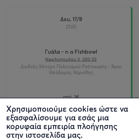
Δευ, 17/8
21:00
Γυάλα - n a Fishbowl
Νικολοπουλου 3, 200 03
Διεθνές Κέντρο Πολιτισμού Petrosophy - Άγιοι
Θεόδωροι, Κόρινθος
από
3€
Χρησιμοποιούμε cookies ώστε να
εξασφαλίσουμε για εσάς μια
κορυφαία εμπειρία πλοήγησης
Εισιτήρια
στην ιστοσελίδα μας.