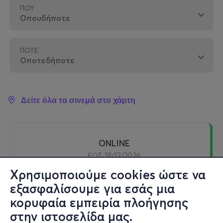
ΠΟΎ
ΠΌΤΕ
Δείτε όλα τα σινεμά στο χάρτη
ONLINE
ΕΩΣ 18/12/2026
Χρησιμοποιούμε cookies ώστε να
εξασφαλίσουμε για εσάς μια
Streaming - Online - Online
κορυφαία εμπειρία πλοήγησης
Online
στην ιστοσελίδα μας.
ΦΥΛΑΚΑΣ ΑΔΕΡΦΟΣ - BROTHER'S KEEPER (ONLINE)