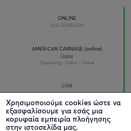
ONLINE
ΕΩΣ 20/08/2026
AMERICAN CARNAGE (online)
Online
Streaming - Online - Online
2,90€
Χρησιμοποιούμε cookies ώστε να
εξασφαλίσουμε για εσάς μια
Εισιτήρια
κορυφαία εμπειρία πλοήγησης
στην ιστοσελίδα μας.