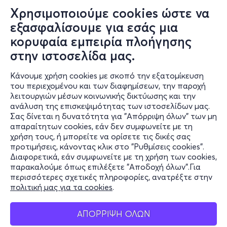
Χρησιμοποιούμε cookies ώστε να
εξασφαλίσουμε για εσάς μια
κορυφαία εμπειρία πλοήγησης
Τετ 12/8
στην ιστοσελίδα μας.
22:20
Κάνουμε χρήση cookies με σκοπό την εξατομίκευση
του περιεχομένου και των διαφημίσεων, την παροχή
Το Μίσος (La Haine), 1995 - Mathieu Kassovitz
λειτουργιών μέσων κοινωνικής δικτύωσης και την
| GR SUBS
ανάλυση της επισκεψιμότητας των ιστοσελίδων μας.
Σας δίνεται η δυνατότητα για "Απόρριψη όλων" των μη
Ηρώων Πολυτεχνείου 27
απαραίτητων cookies, εάν δεν συμφωνείτε με τη
Cine Αλεξάνδρα (Χαλάνδρι)
χρήση τους, ή μπορείτε να ορίσετε τις δικές σας
προτιμήσεις, κάνοντας κλικ στο "Ρυθμίσεις cookies".
Διαφορετικά, εάν συμφωνείτε με τη χρήση των cookies,
παρακαλούμε όπως επιλέξετε "Αποδοχή όλων".Για
από
6€
περισσότερες σχετικές πληροφορίες, ανατρέξτε στην
πολιτική μας για τα cookies
.
ΑΠΟΡΡΙΨΗ ΟΛΩΝ
Εισιτήρια