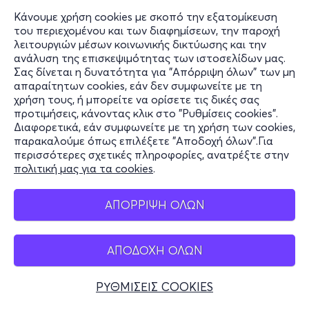
Κάνουμε χρήση cookies με σκοπό την εξατομίκευση
του περιεχομένου και των διαφημίσεων, την παροχή
λειτουργιών μέσων κοινωνικής δικτύωσης και την
ανάλυση της επισκεψιμότητας των ιστοσελίδων μας.
Σας δίνεται η δυνατότητα για "Απόρριψη όλων" των μη
Πληροφορίες
απαραίτητων cookies, εάν δεν συμφωνείτε με τη
χρήση τους, ή μπορείτε να ορίσετε τις δικές σας
Υποστήριξη
προτιμήσεις, κάνοντας κλικ στο "Ρυθμίσεις cookies".
Διαφορετικά, εάν συμφωνείτε με τη χρήση των cookies,
Stay Connected
παρακαλούμε όπως επιλέξετε "Αποδοχή όλων".Για
περισσότερες σχετικές πληροφορίες, ανατρέξτε στην
πολιτική μας για τα cookies
.
Mobile app
ΑΠΟΡΡΙΨΗ ΟΛΩΝ
ΑΠΟΔΟΧΗ ΟΛΩΝ
Τηλεφωνικές κρατήσεις
+30 2117700000
ΡΥΘΜΙΣΕΙΣ COOKIES
Δευ - Παρ 10:00 - 18:00