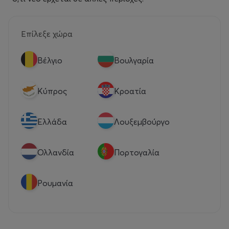
Επίλεξε χώρα
Βέλγιο
Βουλγαρία
Κύπρος
Κροατία
Eλλάδα
Λουξεμβούργο
Ολλανδία
Πορτογαλία
Ρουμανία