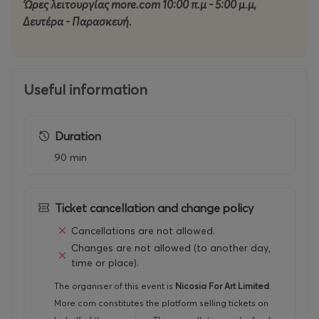
'Ωρες λειτουργίας more.com 10:00 π.μ - 5:00 μ.μ,
ΚΥΡΙΟΣ ΧΟΡΗΓΟΣ: Υφυπουργείο Πολιτισμού , Τμήμα
Δευτέρα - Παρασκευή.
Σύγχρονου Πολιτισμού
ΧΡΥΣΟΙ ΧΟΡΗΓΟΙ: VF Foundation , Allwyn
Useful information
ΑΡΓΥΡΟΣ ΧΟΡΗΓΟΣ: Pwc
ΕΠΙΣΗΜΟΣ ΧΟΡΗΓΟΣ
Duration
ΕΠΙΚΟΙΝΩΝΙΑΣ: Δημοσιογραφικός Οργανισμός Ο Φιλελε
90 min
ύθερος
YΠΟΣΤΗΡΙΚΤΕΣ: L’oreal Paris,
Ticket cancellation and change policy
Γαλλικό Ινστιτούτο Κύπρου, The Classic Hotel, Ethimo
Cancellations are not allowed.
ΣΥΝΕΡΓΑΤΗΣ: Γραφείο Τύπου Και Πληροφοριών
Changes are not allowed (to another day,
time or place).
ΧΟΡΗΓΟΙ ΦΙΛΟΞΕΝΙΑΣ: Centrum
The organiser of this event is
Nicosia For Art Limited
.
Hotel, Altious Boutique Hotel
More.com constitutes the platform selling tickets on