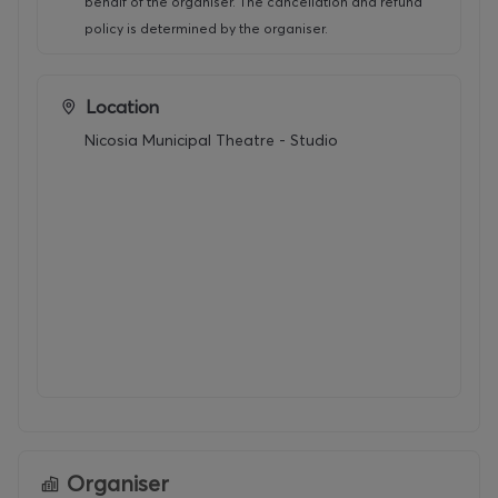
behalf of the organiser. The cancellation and refund
OFFICIAL FESTIVAL CAR: Pilakoutas Group
policy is determined by the organiser.
ΑΠΟΚΛΕΙΣΤΙΚΟΣ TICKETING PARTNER: More.com
Location
Nicosia Municipal Theatre - Studio
Organiser