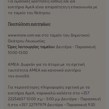
Για ομαδικές κρατήσεις καθώς και για
οποίους μπορούμε ακόμη σήμερα να σχετιστούμε
εισιτήρια ΑμεΑ είναι απαραίτητη η επικοινωνία με
ενσώματα και συναισθηματικά με αυτό το εμβληματικό
το ταμείο του θεάτρου.
σύμβολο. Παράλληλα, η ιστορική σύνδεση του Αγίου
Σεβαστιανού με την πανούκλα συναντά τη μνήμη της
Προπώληση εισιτηρίων:
επιδημίας του AIDS, αναδεικνύοντας τη διαχρονική
ανάγκη των κοινωνιών να αναζητούν μορφές
www.more.com και στο ταμείο του Δημοτικού
προστασίας απέναντι στην ασθένεια, τον φόβο και τον
Θεάτρου Λευκωσίας
θάνατο.
Ώρες λειτουργίας ταμείου:
Δευτέρα - Παρασκευή
10:00-13:00
Η ομάδα Nova Melancholia συγκαταλέγεται στις πλέον
ιδιαίτερες παρουσίες της σύγχρονης ελληνικής σκηνής.
ΑΜΕΑ: Δωρεάν για το άτομο με τη σχετική
Με αφετηρία το θέατρο αλλά αντλώντας ελεύθερα
ταυτότητα ΑΜΕΑ και κανονικό εισιτήριο
από τις εικαστικές τέχνες, τη λογοτεχνία, τη μουσική και
τον συνοδό.
την performance, δημιουργεί παραστάσεις υψηλής
αισθητικής πυκνότητας, όπου η ποπ κουλτούρα
Για περισσότερες πληροφορίες σχετικά με τα
συνδιαλέγεται με τη φιλοσοφία, την ιστορία της τέχνης
εισιτήρια ΑμεΑ, παρακαλώ καλέστε στο
+357
και τη σύγχρονη πολιτική εμπειρία. Το έργο της
22254657
10:00 π.μ - 5:00 μ.μ Δευτέρα - Παρασκευή
χαρακτηρίζεται από έναν ιδιότυπο συνδυασμό
ή στο +357 22797979 Δευτέρα - Παρασκευή 9:30