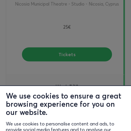
Nicosia Municipal Theatre - Studio - Nicosia, Cyprus
25€
Tickets
Wed, 7/10
20:00
We use cookies to ensure a great
browsing experience for you on
our website.
Sebastian
We use cookies to personalise content and ads, to
6 Mouseiou Street, Nicosia
provide social media features and to analyse our