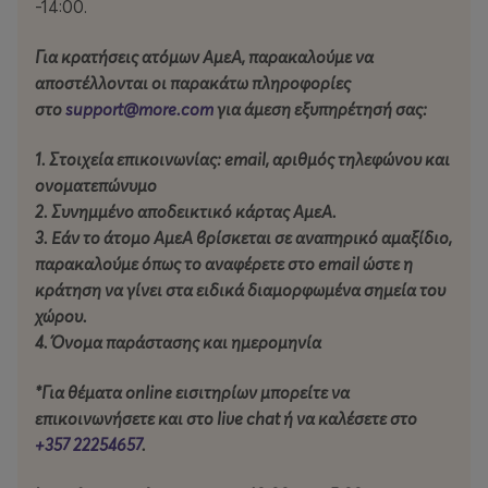
λυρισμού, ειρωνείας και σκοτεινού χιούμορ, καθώς και
-14:00.
από τη δημιουργία ισχυρών σκηνικών εικόνων που
χαράσσονται στη μνήμη του θεατή.
Για κρατήσεις ατόμων ΑμεΑ, παρακαλούμε να
αποστέλλονται οι παρακάτω πληροφορίες
Δεν λέτε αυτό που ξεκινήσατε να πείτε, έτσι δεν είναι;
στο
support@more.com
για άμεση εξυπηρέτησή σας:
1. Στοιχεία επικοινωνίας: email, αριθμός τηλεφώνου και
ονοματεπώνυμο
Διάρκεια παράστασης:
90΄ (χωρίς διάλειμμα)
2. Συνημμένο αποδεικτικό κάρτας ΑμεΑ.
3. Εάν το άτομο ΑμεΑ βρίσκεται σε αναπηρικό αμαξίδιο,
*Η παράσταση δεν συνιστάται για θεατές κάτω των 16
παρακαλούμε
όπως
το αναφέρετε στο email ώστε η
ετών.
κράτηση να γίνει στα ειδικά διαμορφωμένα σημεία του
χώρου.
Τιμή εισιτηρίου:
4. Όνομα παράστασης και ημερομηνία
€25 Γενική είσοδος
*Για θέματα online εισιτηρίων μπορείτε να
ΤΑΥΤΟΤΗΤΑ ΔΙΕΘΝΟΥΣ ΦΕΣΤΙΒΑΛ ΛΕΥΚΩΣΙΑΣ
επικοινωνήσετε και στο live chat ή να καλέσετε στο
+357 22254657
.
ΣΥΝΔΙΟΡΓΑΝΩΤΕΣ: Nicosia For Art, Δήμος Λευκωσίας