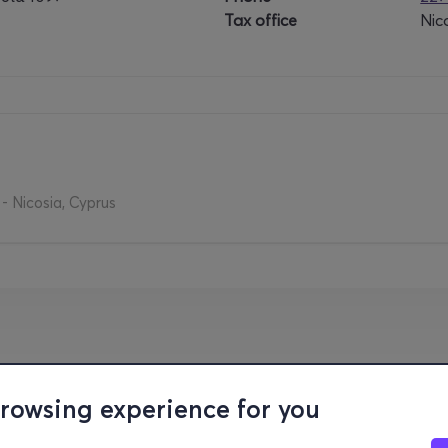
Tax office
Nic
- Nicosia, Cyprus
browsing experience for you