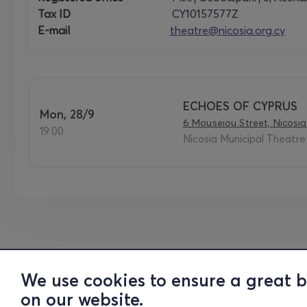
Tax ID
CY10157577Z
E-mail
theatre@nicosia.org.cy
ECHOES OF CYPRUS
Mon, 28/9
6 Mouseiou Street, Nicosia
19:00
Nicosia Municipal Theatre 
We use cookies to ensure a great 
on our website.