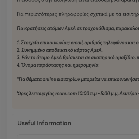
ΤΑΥΤΟΤΗΤΑ ΔΙΕΘΝΟΥΣ ΦΕΣΤΙΒΑΛ ΛΕΥΚΩΣΙΑΣ
Για περισσότερες πληροφορίες σχετικά με τα εισιτ
ΣΥΝΔΙΟΡΓΑΝΩΤΕΣ: Nicosia For Art Ltd, Δήμος Λευκωσ
Για κρατήσεις ατόμων ΑμεΑ σε τροχοκάθισμα, παρακαλο
ΚΥΡΙΟΣ ΧΟΡΗΓΟΣ: Υφυπουργέιο Πολιτισμού, Τμήμα Σύ
1. Στοιχεία επικοινωνίας: email, αριθμός τηλεφώνου και
ΧΡΥΣΟΙ ΧΟΡΗΓΟΙ: VF Foundation, Allwyn
2. Συνημμένο αποδεικτικό κάρτας ΑμεΑ.
3. Εάν το άτομο ΑμεΑ βρίσκεται σε αναπηρικό αμαξίδιο
ΑΡΓΥΡΟΣ ΧΟΡΗΓΟΣ: PWC
4. Όνομα παράστασης και ημερομηνία
ΕΠΙΣΗΜΟΣ ΧΟΡΗΓΟΣ ΕΠΙΚΟΙΝΩΝΙΑΣ: Δημοσιογραφικός
*Για θέματα online εισιτηρίων μπορείτε να επικοινωνήσετε
YΠΟΣΤΗΡΙΚΤΕΣ: L’Oreal Paris, Γαλλικό Ινστιτούτο Κύπρ
'Ωρες λειτουργίας more.com 10:00 π.μ - 5:00 μ.μ, Δευτέρα
ΣΥΝΕΡΓΑΤΗΣ: Γραφείο Τύπου και Πληροφοριών
ΧΟΡΗΓΟΙ ΦΙΛΟΞΕΝΙΑΣ: Centrum Hotel Altius Boutique
Useful information
OFFICIAL FESTIVAL CAR: Pilakoutas group