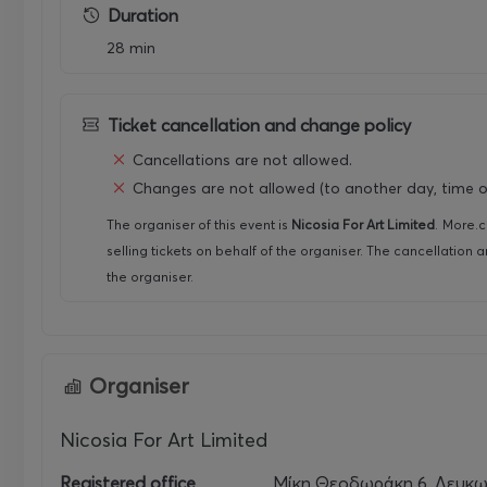
Duration
ΑΠΟΚΛΕΙΣΤΙΚΟΣ TICKETING PARTNER: more.com
28 min
Ticket cancellation and change policy
Cancellations are not allowed.
Changes are not allowed (to another day, time or
The organiser of this event is
Nicosia For Art Limited
.
More.c
selling tickets on behalf of the organiser. The cancellation 
the organiser.
Organiser
Nicosia For Art Limited
Registered office
Μίκη Θεοδωράκη 6, Λευκω