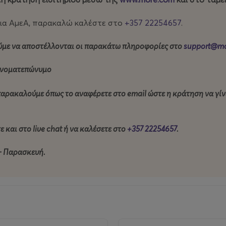
ήρια ΑμεΑ, παρακαλώ καλέστε στο
+357 22254657
.
ίας
ύμε να αποστέλλονται οι παρακάτω πληροφορίες στο
support@m
γχρονου Πολιτισμού
 ονοματεπώνυμο
, παρακαλούμε
όπως
το αναφέρετε στο email ώστε η κράτηση να γίν
 Οργανισμός «Ο Φιλελεύθερος»
 και στο live chat ή να καλέσετε στο
+357 22254657
.
ου, Τhe Classic Hotel, Ethimo
 - Παρασκευή.
 Hotel