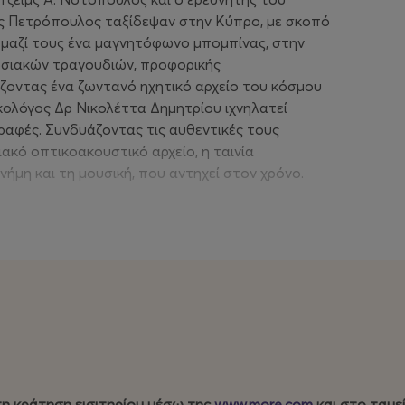
ς Πετρόπουλος ταξίδεψαν στην Κύπρο, με σκοπό
μαζί τους ένα μαγνητόφωνο μπομπίνας, στην
σιακών τραγουδιών, προφορικής
ώζοντας ένα ζωντανό ηχητικό αρχείο του κόσμου
κολόγος Δρ Νικολέττα Δημητρίου ιχνηλατεί
γραφές. Συνδυάζοντας τις αυθεντικές τους
ακό οπτικοακουστικό αρχείο, η ταινία
μνήμη και τη μουσική, που αντηχεί στον χρόνο.
 κράτηση εισιτηρίου μέσω της
www.more.com
και
τη κράτηση εισιτηρίου μέσω της
www.more.com
και στο ταμε