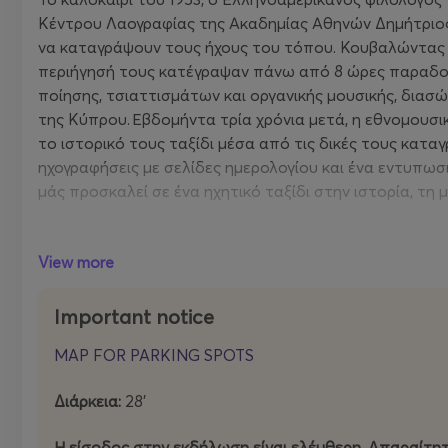
Κέντρου Λαογραφίας της Ακαδημίας Αθηνών Δημήτριο
να καταγράψουν τους ήχους του τόπου. Κουβαλώντας 
περιήγησή τους κατέγραψαν πάνω από 8 ώρες παραδο
ποίησης, τσιαττισμάτων και οργανικής μουσικής, διασ
της Κύπρου. Εβδομήντα τρία χρόνια μετά, η εθνομουσι
το ιστορικό τους ταξίδι μέσα από τις δικές τους κατα
ηχογραφήσεις με σελίδες ημερολογίου και ένα εντυπωσι
μάς προσκαλεί σε ένα ηχητικό ταξίδι στην ιστορία, τη 
*H ταινία θα προβληθεί με αγγλικούς υπότιτλους.
Θα ακολουθήσει μουσική εκδήλωση.
View more
Διάρκεια:
28’
Important notice
Προπώληση εισιτηρίων/ Κράτηση Θέσεων
MAP FOR PARKING SPOTS
Η είσοδος στην εκδήλωση είναι ελέυθερη. Απαραίτητη
Διάρκεια:
28’
στο ταμείο του Δημοτικού Θεάτρου Λευκωσίας
Η είσοδος στην εκδήλωση είναι ελέυθερη. Απαραίτη