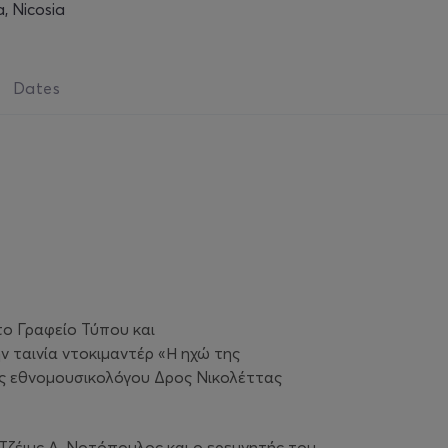
a, Nicosia
Dates
το Γραφείο Τύπου και
 ταινία ντοκιμαντέρ «Η ηχώ της
της εθνομουσικολόγου Δρος Νικολέττας
 Τζέιμς Α. Νοτόπουλος και ο ερευνητής του