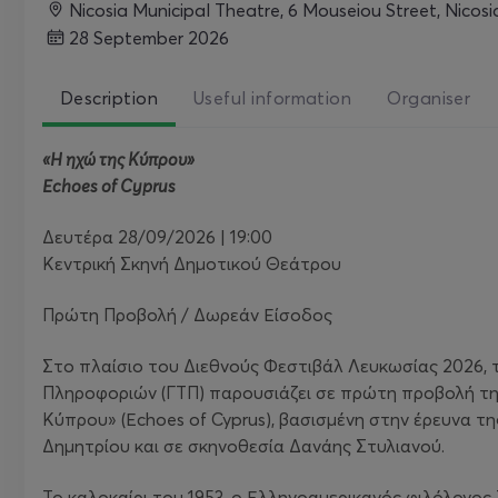
Nicosia Municipal Theatre, 6 Mouseiou Street, Nicosi
28 September 2026
Description
Useful information
Organiser
«Η ηχώ της Κύπρου»
Εchoes of Cyprus
Δευτέρα 28/09/2026 | 19:00
Κεντρική Σκηνή Δημοτικού Θεάτρου
Πρώτη Προβολή / Δωρεάν Είσοδος
Στο πλαίσιο του Διεθνούς Φεστιβάλ Λευκωσίας 2026, 
Πληροφοριών (ΓΤΠ) παρουσιάζει σε πρώτη προβολή την
Κύπρου» (Εchoes of Cyprus), βασισμένη στην έρευνα 
Δημητρίου και σε σκηνοθεσία Δανάης Στυλιανού.
Το καλοκαίρι του 1953, ο Ελληνοαμερικανός φιλόλογος