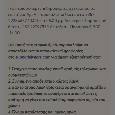
καθοριστικά στη διαμόρφωση της μοναδικής της
καλλιτεχνικής προσωπικότητας και της ερμηνευτικής
Για περισσότερες πληροφορίες σχετικά με τα
της ποιότητας.
εισιτήρια ΑμεΑ, παρακαλώ καλέστε στο
+357
22254657
10:00 π.μ - 5:00 μ.μ Δευτέρα - Παρασκευή
Σκοτεινή, αισθησιακή, άγρια, αστεία και μαγνητική,
ή στο +357 22797979 Δευτέρα - Παρασκευή 9:30
η Camille μετατρέπει κάθε τραγούδι που ερμηνεύει σε
-14:00.
μια έντονη συναισθηματική και θεατρική εμπειρία, που
δεν πρέπει να χάσετε.
Για κρατήσεις ατόμων ΑμεΑ, παρακαλούμε να
αποστέλλονται οι παρακάτω πληροφορίες
Να περιμένετε χαρά και αγνό πάθος!
στο
support@more.com
για άμεση εξυπηρέτησή σας:
1. Στοιχεία επικοινωνίας: email, αριθμός τηλεφώνου και
ονοματεπώνυμο
ΤΑΥΤΟΤΗΤΑ ΔΙΕΘΝΟΥΣ ΦΕΣΤΙΒΑΛ ΛΕΥΚΩΣΙΑΣ
2. Συνημμένο αποδεικτικό κάρτας ΑμεΑ.
3. Εάν το άτομο ΑμεΑ βρίσκεται σε αναπηρικό αμαξίδιο,
ΣΥΝΔΙΟΡΓΑΝΩΤΕΣ: Nicosia For Art Ltd, Δήμος
παρακαλούμε
όπως
το αναφέρετε στο email ώστε η
Λευκωσίας
κράτηση να γίνει στα ειδικά διαμορφωμένα σημεία του
χώρου.
ΚΥΡΙΟΣ ΧΟΡΗΓΟΣ: Υφυπουργέιο Πολιτισμού,
4. Όνομα παράστασης και ημερομηνία
Τμήμα Σύγχρονου Πολιτισμού