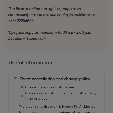
*Για θέματα online εισιτηρίων μπορείτε να
ΧΡΥΣΟΙ ΧΟΡΗΓΟΙ: VF Foundation , Allwyn
επικοινωνήσετε και στο live chat ή να καλέσετε στο
+357 22254657
.
ΑΡΓΥΡΟΣ ΧΟΡΗΓΟΣ: PWC
'Ωρες λειτουργίας more.com 10:00 π.μ - 5:00 μ.μ,
ΕΠΙΣΗΜΟΣ ΧΟΡΗΓΟΣ
Δευτέρα - Παρασκευή.
ΕΠΙΚΟΙΝΩΝΙΑΣ: Δημοσιογραφικός Οργανισμός Ο
Φιλελεύθερος
YΠΟΣΤΗΡΙΚΤΕΣ: L’Oreal Paris, Γαλλικό Ινστιτούτο
Useful information
Κύπρου, Τhe Classic Hotel, Ethimo
ΣΥΝΕΡΓΑΤΗΣ: Γραφείο Τύπου και Πληροφοριών
Ticket cancellation and change policy
ΧΟΡΗΓΟΙ ΦΙΛΟΞΕΝΙΑΣ: Centrum
Cancellations are not allowed.
Hotel Altius Boutique Hotel
Changes are not allowed (to another day,
time or place).
OFFICIAL FESTIVAL CAR: Pilakoutas group
The organiser of this event is
Nicosia For Art Limited
.
More.com constitutes the platform selling tickets on