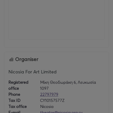
Organiser
Nicosia For Art Limited
Registered
Μίκη Θεοδωράκη 6, Λευκωσία
office
1097
Phone
22797979
Tax ID
CY10157577Z
Tax office
Nicosia
E-mail
theatre@nicosia.org.cy