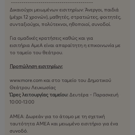
---------------------------------------
το σημαντικό βραβείο Herald Angel για τη σόλο
Δικαιούχοι μειωμένων εισιτηρίων: Άνεργοι, παιδιά
ερμηνεία της στην παραγωγή της RSC Ο βιασμός της
(μέχρι 12 χρονών), μαθητές, στρατιώτες, φοιτητές,
Λουκρητίας.
συνταξιούχοι, πολύτεκνοι, ηθοποιοί, συνοδοί.
Η Camille έχει περιοδεύσει με τους Pogues, συμμετείχε
Για ομαδικές κρατήσεις καθώς και για
ως προσκεκλημένη στις
εισιτήρια ΑμεΑ είναι απαραίτητη η επικοινωνία με
διοργανώσεις Meltdown της Yoko Ono και
το ταμείο του θεάτρου.
του Richard Thompson στο Royal Festival Hall και
υπήρξε μία από τις αρχικές πρωταγωνίστριες της
Προπώληση εισιτηρίων:
βραβευμένης με Olivier παράστασης νεο-
καμπαρέ La Clique. Προτού ακολουθήσει την
www.more.com και στο ταμείο του Δημοτικού
ιδιάζουσα πορεία ως περφόρμερ, είχε διακριθεί ως
Θεάτρου Λευκωσίας
αρχιτέκτονας –πρόσφατα απέσπασε το αρχιτεκτονικό
Ώρες λειτουργίας ταμείου:
Δευτέρα - Παρασκευή
βραβείο RIAI 2025– και ζωγράφος. Γεννημένη στο
10:00-13:00
Λονδίνο από Γαλλίδα μητέρα και Ιρλανδοάγγλο πατέρα,
μεγάλωσε σε ένα χωριό του Κορκ στην Ιρλανδία,
ΑΜΕΑ: Δωρεάν για το άτομο με τη σχετική
ακούγοντας την ετερόκλητη μουσική συλλογή των
ταυτότητα ΑΜΕΑ και μειωμένο εισιτήριο για ένα
γονιών και των αδελφών της, η οποία συνέβαλε
συνοδό.