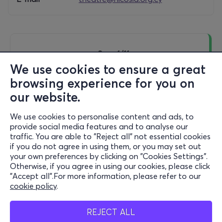
Sun, 1/11
19:00
We use cookies to ensure a great
browsing experience for you on
our website.
Loveletter - Camille O'Sullivan
We use cookies to personalise content and ads, to
6 Mouseiou Street, Nicosia
provide social media features and to analyse our
Nicosia Municipal Theatre - Nicosia, Cyprus
traffic. You are able to "Reject all" not essential cookies
if you do not agree in using them, or you may set out
your own preferences by clicking on "Cookies Settings".
Otherwise, if you agree in using our cookies, please click
from
15€
"Accept all".For more information, please refer to our
cookie policy
.
REJECT ALL
Tickets