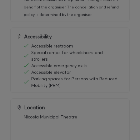
ΑΠΟΚΛΕΙΣΤΙΚΟΣ TICKETING PARTNER: more.com
behalf of the organiser. The cancellation and refund
policy is determined by the organiser.
Τιμές εισιτηρίων:
20 Ευρώ / Γενική Είσοδος
Accessibility
15 Ευρώ / Μειωμένο
Accessible restroom
Special ramps for wheelchairs and
strollers
Accessible emergency exits
Accessible elevator
Parking spaces for Persons with Reduced
Mobility (PRM)
Location
Nicosia Municipal Theatre