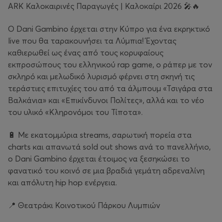
ARK Καλοκαιρινές Παραγωγές | Καλοκαίρι 2026 🎤🔥
O Dani Gambino έρχεται στην Κύπρο για ένα εκρηκτικό
live που θα ταρακουνήσει τα Λύμπια! Έχοντας
καθιερωθεί ως ένας από τους κορυφαίους
εκπροσώπους του ελληνικού rap game, ο ράπερ με τον
σκληρό και μελωδικό λυρισμό φέρνει στη σκηνή τις
τεράστιες επιτυχίες του από τα άλμπουμ «Τσιγάρα στα
Βαλκάνια» και «Επικίνδυνοι Πολίτες», αλλά και το νέο
του υλικό «Κληρονόμοι του Τίποτα».
🔋 Με εκατομμύρια streams, σαρωτική πορεία στα
charts και απανωτά sold out shows ανά το πανελλήνιο,
ο Dani Gambino έρχεται έτοιμος να ξεσηκώσει το
φανατικό του κοινό σε μια βραδιά γεμάτη αδρεναλίνη
και απόλυτη hip hop ενέργεια.
📍 Θεατράκι Κοινοτικού Πάρκου Λυμπιών