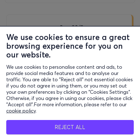
Sun, 30/8
Doors open at 20:00
We use cookies to ensure a great
browsing experience for you on
our website.
DANI GAMBINO - ΚΑΛΟΚΑΙΡΙ 2026
We use cookies to personalise content and ads, to
Theodorou Konstanti, Lympia
provide social media features and to analyse our
Park Amphitheatre Lympia - Nicosia, Cyprus
traffic. You are able to "Reject all" not essential cookies
if you do not agree in using them, or you may set out
your own preferences by clicking on "Cookies Settings".
Otherwise, if you agree in using our cookies, please click
20€
"Accept all".For more information, please refer to our
cookie policy
.
REJECT ALL
Tickets