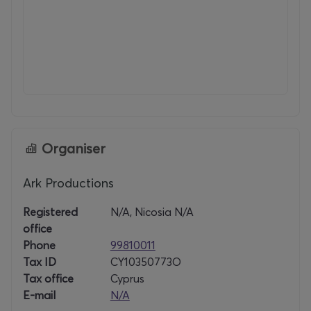
Organiser
Ark Productions
Registered
N/A, Nicosia N/A
office
Phone
99810011
Tax ID
CY10350773O
Tax office
Cyprus
E-mail
N/A