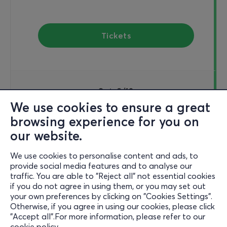
Tickets
Sat, 3/10
16:00
We use cookies to ensure a great
browsing experience for you on
our website.
David & Goliath
We use cookies to personalise content and ads, to
Grigori Afxentiou 9 1096, Nicosia 1096, Cyprus
provide social media features and to analyse our
THOC - Nea Skini - Nicosia, Cyprus
traffic. You are able to "Reject all" not essential cookies
if you do not agree in using them, or you may set out
your own preferences by clicking on "Cookies Settings".
Otherwise, if you agree in using our cookies, please click
15€
"Accept all".For more information, please refer to our
cookie policy
.