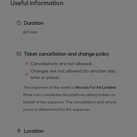
Useful information
ΕΠΙΣΗΜΟΣ ΧΟΡΗΓΟΣ
ΕΠΙΚΟΙΝΩΝΙΑΣ: Δημοσιογραφικός Οργανισμός Ο
Φιλελεύθερος
Duration
YΠΟΣΤΗΡΙΚΤΕΣ: L’Oreal Paris, Γαλλικό Ινστιτούτο
60 min
Κύπρου, Τhe Classic Hotel, Ethimo
ΣΥΝΕΡΓΑΤΗΣ: Γραφείο Τύπου και Πληροφοριών
Ticket cancellation and change policy
Cancellations are not allowed.
ΧΟΡΗΓΟΙ ΦΙΛΟΞΕΝΙΑΣ: Centrum
Changes are not allowed (to another day,
Hotel Altius Boutique Hotel
time or place).
The organiser of this event is
Nicosia For Art Limited
.
OFFICIAL FESTIVAL CAR: Pilakoutas group
More.com constitutes the platform selling tickets on
behalf of the organiser. The cancellation and refund
ΑΠΟΚΛΕΙΣΤΙΚΟΣ TICKETING PARTNER: more.com
policy is determined by the organiser.
Τιμές εισιτηρίων:
€15 Γενική είσοδος
Location