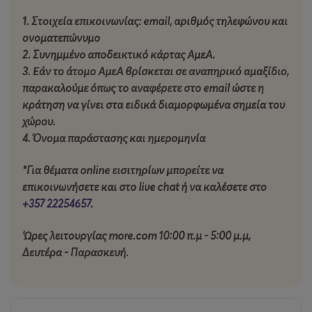
αναδύονται συχνά από εκεί όπου κανείς δεν τις
1. Στοιχεία επικοινωνίας: email, αριθμός τηλεφώνου και
περιμένει!
ονοματεπώνυμο
2. Συνημμένο αποδεικτικό κάρτας ΑμεΑ.
Ας αρχίσει η μάχη!
3. Εάν το άτομο ΑμεΑ βρίσκεται σε αναπηρικό αμαξίδιο,
παρακαλούμε
όπως
το αναφέρετε στο email ώστε η
Διάρκεια παράστασης:
60΄ (χωρίς διάλειμμα)
κράτηση να γίνει στα ειδικά διαμορφωμένα σημεία του
χώρου.
ΤΑΥΤΟΤΗΤΑ ΔΙΕΘΝΟΥΣ ΦΕΣΤΙΒΑΛ ΛΕΥΚΩΣΙΑΣ
4. Όνομα παράστασης και ημερομηνία
ΣΥΝΔΙΟΡΓΑΝΩΤΕΣ: Nicosia For Art Ltd, Δήμος
*Για θέματα online εισιτηρίων μπορείτε να
Λευκωσίας
επικοινωνήσετε και στο live chat ή να καλέσετε στο
+357 22254657
.
ΚΥΡΙΟΣ ΧΟΡΗΓΟΣ: Υφυπουργέιο Πολιτισμού,
Τμήμα Σύγχρονου Πολιτισμού
'Ωρες λειτουργίας more.com 10:00 π.μ - 5:00 μ.μ,
Δευτέρα - Παρασκευή.
ΧΡΥΣΟΙ ΧΟΡΗΓΟΙ: VF Foundation , Allwyn
ΑΡΓΥΡΟΣ ΧΟΡΗΓΟΣ: PWC