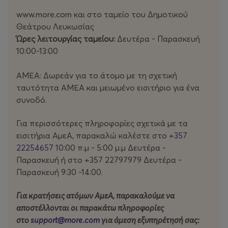
www.more.com και στο ταμείο του Δημοτικού
Μέσα σε ένα τοπίο παγκόσμιων συγκρούσεων και
Θεάτρου Λευκωσίας
καθημερινής εχθρότητας, αυτή η τρυφερή έκφραση
Ώρες λειτουργίας ταμείου:
Δευτέρα - Παρασκευή
παιδικής διάθεσης και δημιουργικής ευαισθησίας
10:00-13:00
αποτελεί μια ωδή στην ταπεινότητα του ανθρώπου,
αφού οι δύο ερμηνευτές έρχονται αντιμέτωποι όχι μόνο
ΑΜΕΑ: Δωρεάν για το άτομο με τη σχετική
μεταξύ τους αλλά και με τις δικές τους βεβαιότητες,
ταυτότητα ΑΜΕΑ και μειωμένο εισιτήριο για ένα
προκαταλήψεις και ταυτότητες.
συνοδό.
Σχεδιασμένο για θεατές κάθε ηλικίας, το Δαβίδ και
Για περισσότερες πληροφορίες σχετικά με τα
Γολιάθ συνδυάζει τον σύγχρονο χορό με τη θεατρική
εισιτήρια ΑμεΑ, παρακαλώ καλέστε στο
+357
πράξη σε μια προσιτή μορφή που απευθύνεται τόσο
22254657
10:00 π.μ - 5:00 μ.μ Δευτέρα -
στους τακτικούς θεατές των παραστατικών τεχνών
Παρασκευή ή στο +357 22797979 Δευτέρα -
όσο και σε νέο κοινό.
Παρασκευή 9:30 -14:00.
Σε μια εποχή όπου οι προκλήσεις μοιάζουν συχνά
Για κρατήσεις ατόμων ΑμεΑ, παρακαλούμε να
ανυπέρβλητες, δείτε την παράσταση ως μια
αποστέλλονται οι παρακάτω πληροφορίες
υπενθύμιση ότι τα φαινόμενα απατούν και ότι η
στο
support@more.com
για άμεση εξυπηρέτησή σας:
ανθεκτικότητα, η ταπεινότητα και η φαντασία