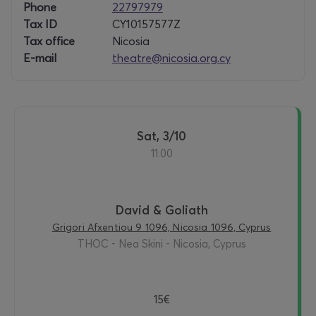
Phone
22797979
Tax ID
CY10157577Z
Tax office
Nicosia
E-mail
theatre@nicosia.org.cy
Sat, 3/10
11:00
David & Goliath
Grigori Afxentiou 9 1096, Nicosia 1096, Cyprus
THOC - Nea Skini - Nicosia, Cyprus
15€