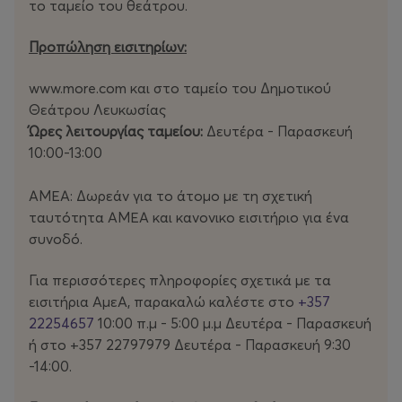
το ταμείο του θεάτρου.
τόπο εμφάνισης και πολιτικής έκφρασης, εξερευνώντας
κοινωνικοπολιτικές διαστάσεις της ταυτότητας,
Προπώληση εισιτηρίων:
της ευαλωτότητας και της συνύπαρξης, σε διάλογο με
τη δραματουργό Ροδιά Βόμβολου. Έργα της έχουν
www.more.com και στο ταμείο του Δημοτικού
παρουσιαστεί στην Κύπρο, την Ιταλία και το Ηνωμένο
Θεάτρου Λευκωσίας
Βασίλειο, σε συνεργασία με φορείς όπως το
Ώρες λειτουργίας ταμείου:
Δευτέρα - Παρασκευή
Θέατρο Ριάλτο, οι Στέγες Χορού Λεμεσού και
10:00-13:00
Λευκωσίας, η Νέα Κίνηση, η Κρατική
Πινακοθήκη Majestic, καθώς και
ΑΜΕΑ: Δωρεάν για το άτομο με τη σχετική
τα The Place και Rich Mix στο Λονδίνο.
ταυτότητα ΑΜΕΑ και κανονικο εισιτήριο για ένα
συνοδό.
Χορηγοί παράστασης “All of (y)our time” –
Κωνσταντίνα Σκαλιώντα
Για περισσότερες πληροφορίες σχετικά με τα
εισιτήρια ΑμεΑ, παρακαλώ καλέστε στο
+357
Κύριος Χορηγός:
Υφυπουργείο Πολιτισμού: Πρόγραμμα
22254657
10:00 π.μ - 5:00 μ.μ Δευτέρα - Παρασκευή
«Τερψιχόρη»: Πρόγραμμα Ενίσχυσης της Δημιουργίας και
ή στο +357 22797979 Δευτέρα - Παρασκευή 9:30
Έρευνας στον Τομέα του Σύγχρονου Χορού
-14:00.
Χρυσός Χορηγός:
Krypto Security