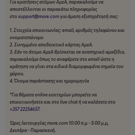
Για κρατήσεις ατόμων ΑμεΑ, παρακαλούμε να
αποστέλλονται οι παρακάτω πληροφορίες
Υποστήριξη:
Nέα Κίνηση Ομάδων Χορού, Χορευτών και
στο
support@more.com
για άμεση εξυπηρέτησή σας:
Χορογράφων Κύπρου
1. Στοιχεία επικοινωνίας: email, αριθμός τηλεφώνου και
Διάρκεια παράστασης: 60΄
(χωρίς διάλειμμα)
ονοματεπώνυμο
2. Συνημμένο αποδεικτικό κάρτας ΑμεΑ.
Δημιουργία χωρίς απολογητική διάθεση!
3. Εάν το άτομο ΑμεΑ βρίσκεται σε αναπηρικό αμαξίδιο,
παρακαλούμε
όπως
το αναφέρετε στο email ώστε η
Η πρεμιέρα του έργου πραγματοποιήθηκε στην Κύπρο,
κράτηση να γίνει στα ειδικά διαμορφωμένα σημεία του
στο πλαίσιο του χορηγικού σχεδιασμού του Τμήματος
χώρου.
Σύγχρονου Πολιτισμού του Υφυπουργείου Πολιτισμού
4. Όνομα παράστασης και ημερομηνία
της Κυπριακής Δημοκρατίας, «Πρόγραμμα Ενίσχυσης
της Δημιουργίας και Έρευνας στον Τομέα του
*Για θέματα online εισιτηρίων μπορείτε να
Σύγχρονου Χορού – Τερψιχόρη 2026».
επικοινωνήσετε και στο live chat ή να καλέσετε στο
+357 22254657
.
Τιμές εισιτηρίων:
'Ωρες λειτουργίας more.com 10:00 π.μ - 5:00 μ.μ,
15 ευρώ - Μεμονωμένο εισιτήριο για μία παράσταση
Δευτέρα - Παρασκευή.
20 ευρώ - Ενιαίο εισιτήριο και για τις δύο παραστάσεις