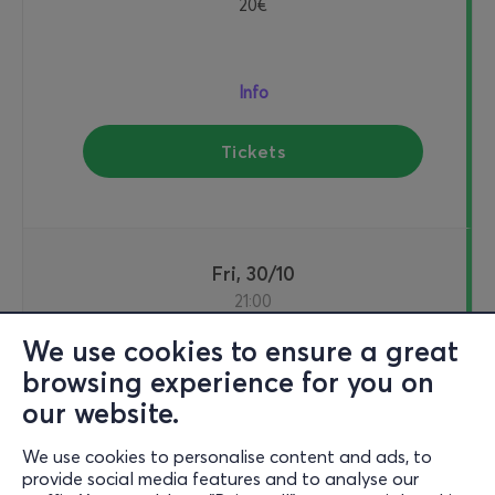
20€
Info
Tickets
Fri, 30/10
21:00
We use cookies to ensure a great
browsing experience for you on
ALL OF (Y)OUR TIME - SKALIONTA
our website.
6 Mouseiou Street, Nicosia
Nicosia Municipal Theatre - Studio - Nicosia, Cyprus
We use cookies to personalise content and ads, to
provide social media features and to analyse our