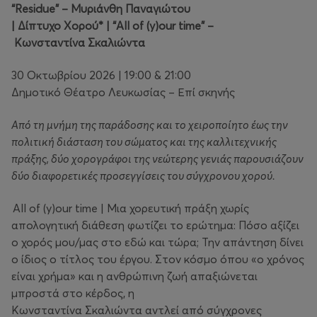
“Residue” – Μυριάνθη Παναγιώτου
| Δίπτυχο Χορού* | “All of (y)our time” –
Κωνσταντίνα Σκαλιώντα
30 Οκτωβρίου 2026 | 19:00 & 21:00
Δημοτικό Θέατρο Λευκωσίας – Επί σκηνής
Από τη μνήμη της παράδοσης και το χειροποίητο έως την
πολιτική διάσταση του σώματος και της καλλιτεχνικής
πράξης, δύο χορογράφοι της νεώτερης γενιάς παρουσιάζουν
δύο διαφορετικές προσεγγίσεις του σύγχρονου χορού.
All of (y)our time | Μια χορευτική πράξη χωρίς
απολογητική διάθεση φωτίζει το ερώτημα: Πόσο αξίζει
ο χορός μου/μας στο εδώ και τώρα; Την απάντηση δίνει
ο ίδιος ο τίτλος του έργου. Στον κόσμο όπου «ο χρόνος
είναι χρήμα» και η ανθρώπινη ζωή απαξιώνεται
μπροστά στο κέρδος, η
Κωνσταντίνα Σκαλιώντα αντλεί από σύγχρονες