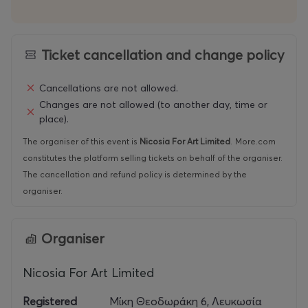
ΤΑΥΤΟΤΗΤΑ ΔΙΕΘΝΟΥΣ ΦΕΣΤΙΒΑΛ ΛΕΥΚΩΣΙΑΣ
Ticket cancellation and change policy
ΣΥΝΔΙΟΡΓΑΝΩΤΕΣ: Nicosia For Art Ltd, Δήμος
Λευκωσίας
Cancellations are not allowed.
Changes are not allowed (to another day, time or
ΚΥΡΙΟΣ ΧΟΡΗΓΟΣ: Υφυπουργείο Πολιτισμού,
place).
Τμήμα Σύγχρονου Πολιτισμού
The organiser of this event is
Nicosia For Art Limited
.
More.com
ΧΡΥΣΟΙ ΧΟΡΗΓΟΙ: VF Foundation , Allwyn
constitutes the platform selling tickets on behalf of the organiser.
The cancellation and refund policy is determined by the
ΑΡΓΥΡΟΣ ΧΟΡΗΓΟΣ: PWC
organiser.
ΕΠΙΣΗΜΟΣ ΧΟΡΗΓΟΣ
ΕΠΙΚΟΙΝΩΝΙΑΣ: Δημοσιογραφικός Οργανισμός Ο
Organiser
Φιλελεύθερος
Nicosia For Art Limited
YΠΟΣΤΗΡΙΚΤΕΣ: L’Oreal Paris, Γαλλικό Ινστιτούτο
Κύπρου, Τhe Classic Hotel, Ethimo
Registered
Μίκη Θεοδωράκη 6, Λευκωσία