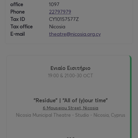
office
1097
ΣΥΝΕΡΓΑΤΗΣ: Γραφείο Τύπου και Πληροφοριών
Phone
22797979
Tax ID
CY10157577Z
ΧΟΡΗΓΟΙ ΦΙΛΟΞΕΝΙΑΣ: Centrum
Tax office
Nicosia
Hotel Altius Boutique Hotel
E-mail
theatre@nicosia.org.cy
OFFICIAL FESTIVAL CAR: Pilakoutas group
ΑΠΟΚΛΕΙΣΤΙΚΟΣ TICKETING PARTNER: more.com
Ενιαίο Eισιτήριο
19:00 & 21:00-30 ΟCT
“Residue” | “All of (y)our time”
6 Mouseiou Street, Nicosia
Nicosia Municipal Theatre - Studio - Nicosia, Cyprus